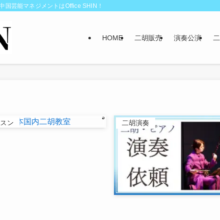
能マネジメントはOffice SHIN！
HOME
二胡販売
演奏公演
二
スン
二胡演奏