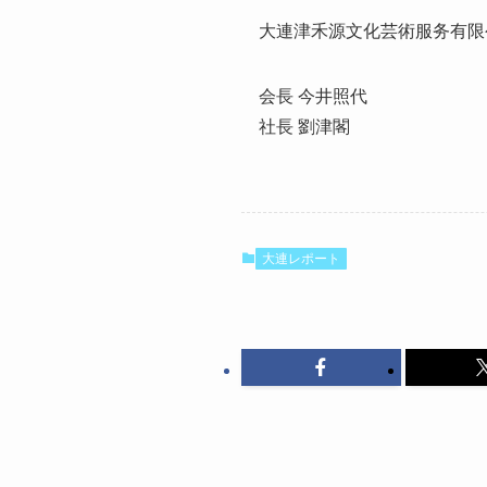
大連津禾源文化芸術服务有限
会長 今井照代
社長 劉津閣
大連レポート